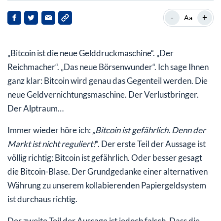
Die zwei unkalkulierbaren Risiken des Bitcoin-Marktes!
-
+
Aa
„Bitcoin ist die neue Gelddruckmaschine“. „Der
Reichmacher“. „Das neue Börsenwunder“. Ich sage Ihnen
ganz klar: Bitcoin wird genau das Gegenteil werden. Die
neue Geldvernichtungsmaschine. Der Verlustbringer.
Der Alptraum…
Immer wieder höre ich:
„Bitcoin ist gefährlich. Denn der
Markt ist nicht reguliert!
“. Der erste Teil der Aussage ist
völlig richtig: Bitcoin ist gefährlich. Oder besser gesagt
die Bitcoin-Blase. Der Grundgedanke einer alternativen
Währung zu unserem kollabierenden Papiergeldsystem
ist durchaus richtig.
Der zweite Teil der Aussage ist jedoch falsch. Dass die