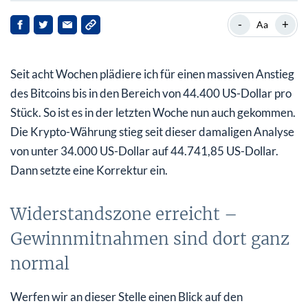
Widerstandszone erreicht – Gewinnmitnahmen sind
-
+
Aa
dort ganz normal
Der kurzfristige Aufwärtstrend könnte kurz
Seit acht Wochen plädiere ich für einen massiven Anstieg
unterschritten werden
des Bitcoins bis in den Bereich von 44.400 US-Dollar pro
Fazit:
Stück. So ist es in der letzten Woche nun auch gekommen.
Die Krypto-Währung stieg seit dieser damaligen Analyse
von unter 34.000 US-Dollar auf 44.741,85 US-Dollar.
Dann setzte eine Korrektur ein.
Widerstandszone erreicht –
Gewinnmitnahmen sind dort ganz
normal
Werfen wir an dieser Stelle einen Blick auf den