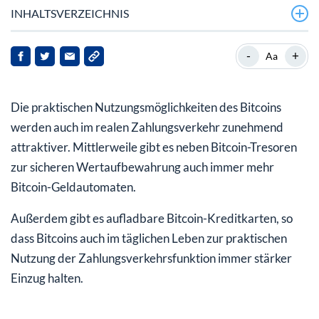
INHALTSVERZEICHNIS
Weltweit gibt es mittlerweile über 1.200 Bitcoin-
-
+
Aa
Geldautomaten in 59 Ländern
Seit Februar 2017 gibt es einen Bitcoin-Geldautomaten
Die praktischen Nutzungsmöglichkeiten des Bitcoins
im Fürstentum Liechtenstein
werden auch im realen Zahlungsverkehr zunehmend
Welche Möglichkeiten und Vorteile bieten Bitcoin-
attraktiver. Mittlerweile gibt es neben Bitcoin-Tresoren
Geldautomaten?
zur sicheren Wertaufbewahrung auch immer mehr
Bitcoin-Geldautomaten.
Setzen Sie auf Bitcoins als elektronisches Bargeld-
Ersatzinstrument!
Außerdem gibt es aufladbare Bitcoin-Kreditkarten, so
dass Bitcoins auch im täglichen Leben zur praktischen
Nutzung der Zahlungsverkehrsfunktion immer stärker
Einzug halten.