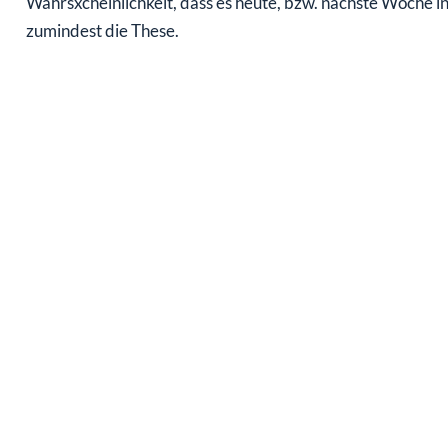
Wahrsxcheinlichkeit, dass es heute, bzw. nächste Woche i
zumindest die These.