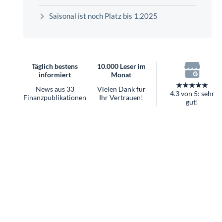
überhaupt?
Saisonal ist noch Platz bis 1,2025
Worauf Sie bei ETFs achten sollten
Täglich bestens
10.000 Leser im
informiert
Monat
★★★★★
News aus 33
Vielen Dank für
4.3 von 5: sehr
Finanzpublikationen
Ihr Vertrauen!
gut!