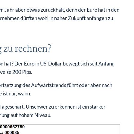
m Jahr aber etwas zurückhält, denn der Euro hat in den
ernehmen dürften wohl in naher Zukunft anfangen zu
eg zu rechnen?
n hat? Der Euro in US-Dollar bewegt sich seit Anfang
weise 200 Pips.
ortsetzung des Aufwärtstrends führt oder aber nach
 ist nur, wann.
Tageschart. Unschwer zu erkennen ist ein starker
rung auf hohem Niveau.