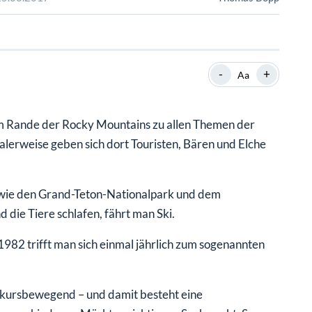
SHOP
SHOP
WEBINARE
WEBINARE
RATGEBER
RATGEBER
-
+
Aa
SHOP
WEBINARE
RATGEBER
am Rande der Rocky Mountains zu allen Themen der
malerweise geben sich dort Touristen, Bären und Elche
 wie den Grand-Teton-Nationalpark und dem
 die Tiere schlafen, fährt man Ski.
982 trifft man sich einmal jährlich zum sogenannten
 kursbewegend – und damit besteht eine