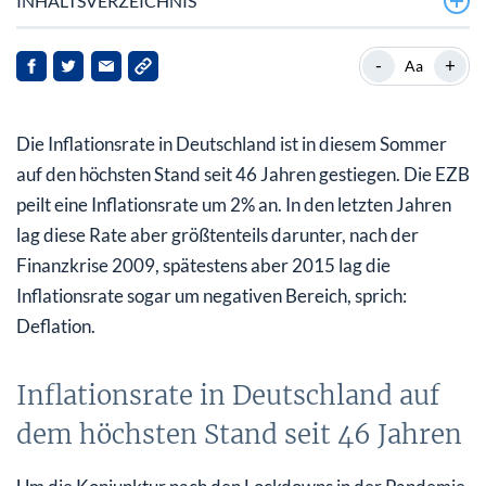
INHALTSVERZEICHNIS
Inflationsrate in Deutschland auf dem höchsten Stand
-
+
Aa
seit 46 Jahren
Äußerungen der neuen Finanzministerin wenig hilfreich
Die Inflationsrate in Deutschland ist in diesem Sommer
Welche Auswirkungen haben die billionenschweren
auf den höchsten Stand seit 46 Jahren gestiegen. Die EZB
Hilfsprogramme?
peilt eine Inflationsrate um 2% an. In den letzten Jahren
lag diese Rate aber größtenteils darunter, nach der
Volkswirte sind sich uneinig
Finanzkrise 2009, spätestens aber 2015 lag die
Tech-Giganten können sich aus eigener Kraft
Inflationsrate sogar um negativen Bereich, sprich:
finanzieren
Deflation.
Mit dividendenstarken Aktien sichern Sie sich weiter
gegen Inflation ab
Inflationsrate in Deutschland auf
dem höchsten Stand seit 46 Jahren