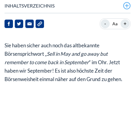
INHALTSVERZEICHNIS
Der Börsenregel „Sell in May…“ auf den Zahn gefühlt
-
+
Aa
Hier sind die erstaunlichen Ergebnisse:
Sie haben sicher auch noch das altbekannte
Was lernen wir daraus? Börse ist riskant, aber es lohnt
sich!
Börsensprichwort „
Sell in May and go away but
remember to come back in September
“ im Ohr. Jetzt
Der Herbst eignet sich für Schnäppchenkäufe
haben wir September! Es ist also höchste Zeit der
Nur wer stetig weiterläuft, erreicht sein großes Ziel
Börsenweisheit einmal näher auf den Grund zu gehen.