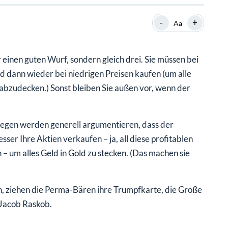
SHOP
SHOP
WEBINARE
WEBINARE
RATGEBER
RATGEBER
-
+
Aa
 einen guten Wurf, sondern gleich drei. Sie müssen bei
SHOP
WEBINARE
RATGEBER
d dann wieder bei niedrigen Preisen kaufen (um alle
abzudecken.) Sonst bleiben Sie außen vor, wenn der
gegen werden generell argumentieren, dass der
er Ihre Aktien verkaufen – ja, all diese profitablen
 – um alles Geld in Gold zu stecken. (Das machen sie
n, ziehen die Perma-Bären ihre Trumpfkarte, die Große
Jacob Raskob.