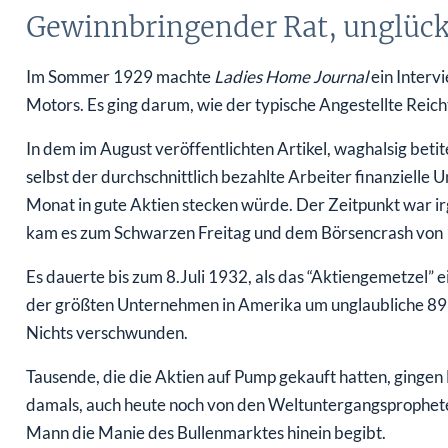
Gewinnbringender Rat, unglück
Im Sommer 1929 machte
Ladies Home Journal
ein Interv
Motors. Es ging darum, wie der typische Angestellte Reich
In dem im August veröffentlichten Artikel, waghalsig betitelt
selbst der durchschnittlich bezahlte Arbeiter finanzielle
Monat in gute Aktien stecken würde. Der Zeitpunkt war i
kam es zum Schwarzen Freitag und dem Börsencrash von
Es dauerte bis zum 8.Juli 1932, als das “Aktiengemetzel”
der größten Unternehmen in Amerika um unglaubliche 89 %
Nichts verschwunden.
Tausende, die die Aktien auf Pump gekauft hatten, gingen B
damals, auch heute noch von den Weltuntergangspropheten.
Mann die Manie des Bullenmarktes hinein begibt.