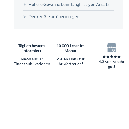
überhaupt?
Höhere Gewinne beim langfristigen Ansatz
Worauf Sie bei ETFs achten sollten
Denken Sie an übermorgen
Täglich bestens
10.000 Leser im
informiert
Monat
★★★★★
News aus 33
Vielen Dank für
4.3 von 5: sehr
Finanzpublikationen
Ihr Vertrauen!
gut!