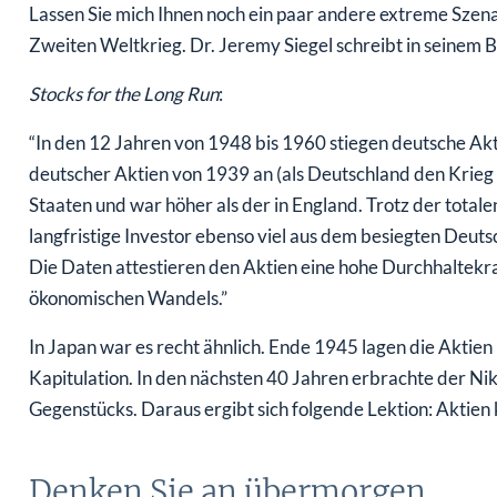
Lassen Sie mich Ihnen noch ein paar andere extreme Szen
Zweiten Weltkrieg. Dr. Jeremy Siegel schreibt in seinem 
Stocks for the Long Run
:
“In den 12 Jahren von 1948 bis 1960 stiegen deutsche Akt
deutscher Aktien von 1939 an (als Deutschland den Krieg
Staaten und war höher als der in England. Trotz der tota
langfristige Investor ebenso viel aus dem besiegten Deut
Die Daten attestieren den Aktien eine hohe Durchhaltekraf
ökonomischen Wandels.”
In Japan war es recht ähnlich. Ende 1945 lagen die Aktien
Kapitulation. In den nächsten 40 Jahren erbrachte der N
Gegenstücks. Daraus ergibt sich folgende Lektion: Aktien 
Denken Sie an übermorgen