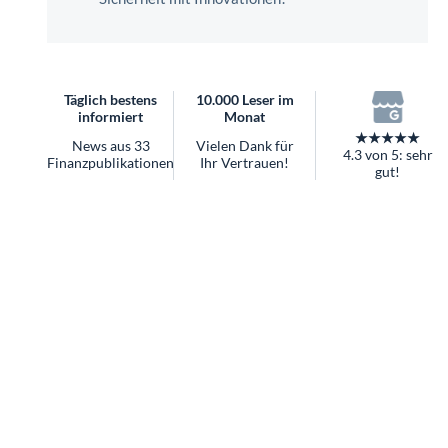
überhaupt?
Worauf Sie bei ETFs achten sollten
Täglich bestens
10.000 Leser im
informiert
Monat
★★★★★
News aus 33
Vielen Dank für
4.3 von 5: sehr
Finanzpublikationen
Ihr Vertrauen!
gut!