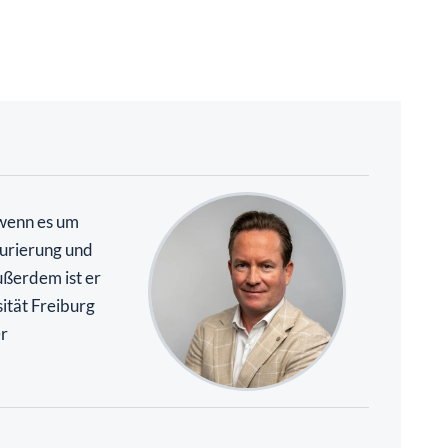
 wenn es um
urierung und
ßerdem ist er
ität Freiburg
r