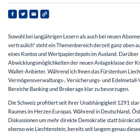
Sowohl bei langjährigen Lesern als auch bei neuen Abonne
vertraulich“ steht ein Themenbereich derzeit ganz oben au
eines Kontos und Wertpapierdepots im Ausland. Darüber hi
Abwicklungsmöglichkeiten der neuen Anlageklasse der K
Wallet-Anbieter. Während ich Ihnen das Fürstentum Liech
Vermögensverwaltungs-, Versicherungs- und Edelmetall-Ve
Bereiche Banking und Brokerage klar zu bevorzugen.
Die Schweiz profitiert seit ihrer Unabhängigkeit 1291 sta
Raumes im Herzen Europas. Während in Deutschland, Öst
Diskussionen um mehr direkte Demokratie statt bürokrat
ebenso wie Liechtenstein, bereits seit langem genau dies