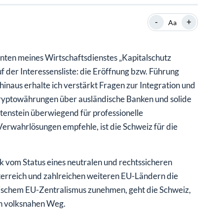
SHOP
SHOP
WEBINARE
WEBINARE
RATGEBER
RATGEBER
-
+
Aa
nten meines Wirtschaftsdienstes „Kapitalschutz
SHOP
WEBINARE
RATGEBER
f der Interessensliste: die Eröffnung bzw. Führung
naus erhalte ich verstärkt Fragen zur Integration und
ryptowährungen über ausländische Banken und solide
tenstein überwiegend für professionelle
rwahrlösungen empfehle, ist die Schweiz für die
rk vom Status eines neutralen und rechtssicheren
erreich und zahlreichen weiteren EU-Ländern die
ischem EU-Zentralismus zunehmen, geht die Schweiz,
en volksnahen Weg.