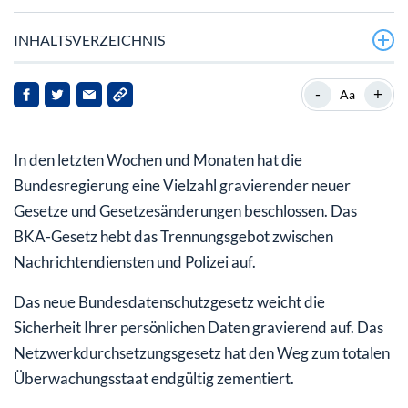
INHALTSVERZEICHNIS
Die ID-Nummern der neuen Personalausweise werden
-
+
Aa
automatisch aktiviert
So sperren Sie bei Verlust umgehend Ihren neuen
In den letzten Wochen und Monaten hat die
Personalausweis!
Bundesregierung eine Vielzahl gravierender neuer
Gesetze und Gesetzesänderungen beschlossen. Das
BKA-Gesetz hebt das Trennungsgebot zwischen
Nachrichtendiensten und Polizei auf.
Das neue Bundesdatenschutzgesetz weicht die
Sicherheit Ihrer persönlichen Daten gravierend auf. Das
Netzwerkdurchsetzungsgesetz hat den Weg zum totalen
Überwachungsstaat endgültig zementiert.