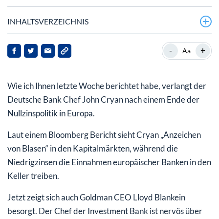
INHALTSVERZEICHNIS
„Die Kurse sind zu lange nur gestiegen“
-
+
Aa
Droht in den nächsten Monaten ein massiver
Abverkauf?
Wie ich Ihnen letzte Woche berichtet habe, verlangt der
Auf keinen Fall sollten Sie jetzt noch Long in Aktien
Deutsche Bank Chef John Cryan nach einem Ende der
gehen
Nullzinspolitik in Europa.
Laut einem Bloomberg Bericht sieht Cryan „Anzeichen
von Blasen“ in den Kapitalmärkten, während die
Niedrigzinsen die Einnahmen europäischer Banken in den
Keller treiben.
Jetzt zeigt sich auch Goldman CEO Lloyd Blankein
besorgt. Der Chef der Investment Bank ist nervös über