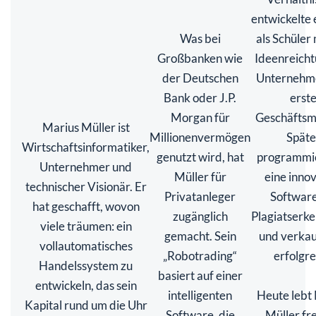
entwickelte 
Was bei
als Schüler 
Großbanken wie
Ideenreich
der Deutschen
Unternehme
Bank oder J.P.
erst
Morgan für
Geschäftsm
Marius Müller ist
Millionenvermögen
Späte
Wirtschaftsinformatiker,
genutzt wird, hat
programmie
Unternehmer und
Müller für
eine inno
technischer Visionär. Er
Privatanleger
Software
hat geschafft, wovon
zugänglich
Plagiatserk
viele träumen: ein
gemacht. Sein
und verkau
vollautomatisches
„Robotrading“
erfolgre
Handelssystem zu
basiert auf einer
entwickeln, das sein
intelligenten
Heute lebt
Kapital rund um die Uhr
Software, die
Müller fr