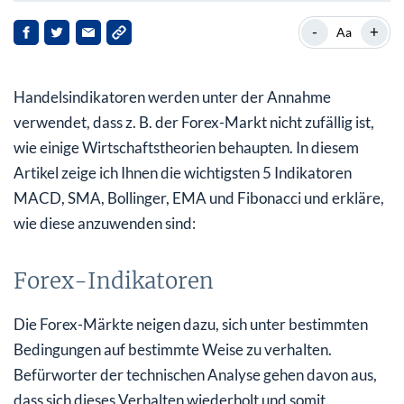
Forex-Indikatoren
-
+
Aa
Einfacher gleitender Durchschnitt (SMA)
Handelsindikatoren werden unter der Annahme
Warum den SMA verwenden?
verwendet, dass z. B. der Forex-Markt nicht zufällig ist,
Exponentieller gleitender Durchschnitt
wie einige Wirtschaftstheorien behaupten. In diesem
Artikel zeige ich Ihnen die wichtigsten 5 Indikatoren
Der Moving Average Convergence Divergence (MACD)
Indikator
MACD, SMA, Bollinger, EMA und Fibonacci und erkläre,
wie diese anzuwenden sind:
Das Bollinger Band
Fibonacci-Retracement
Forex-Indikatoren
Diese 5 Indikatoren führen zu vielen erfolgreichen
Die Forex-Märkte neigen dazu, sich unter bestimmten
Strategien
Bedingungen auf bestimmte Weise zu verhalten.
Befürworter der technischen Analyse gehen davon aus,
dass sich dieses Verhalten wiederholt und somit