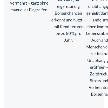
vermehrt – ganz ohne
eigenständig
unabhängig
manuelles Eingreifen.
Börsenchancen
genießt dan
erkennt und nutzt –
Handelsro
mit Renditen von
einen komfo
bis zu 80 % pro
Lebensstil. S
Jahr.
Auch and
Menschen 
zur finanz
Unabhängig
eröffnen 
Zeitdruck
Stress un
Vorkenntni
Börsenha