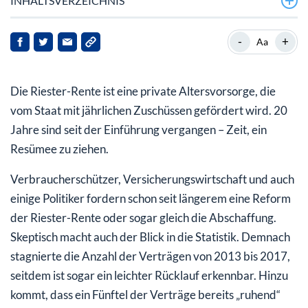
INHALTSVERZEICHNIS
Riester-Rente: Hohe Kosten, wenig Rendite
-
+
Aa
Rufe nach einer Reform des gesamten Rentensystems
werden lauter
Die Riester-Rente ist eine private Altersvorsorge, die
Schweden und Norwegen machen es vor
vom Staat mit jährlichen Zuschüssen gefördert wird. 20
Jahre sind seit der Einführung vergangen – Zeit, ein
Warum eine persönliche Altersvorsorge wichtig ist
Resümee zu ziehen.
Verbraucherschützer, Versicherungswirtschaft und auch
einige Politiker fordern schon seit längerem eine Reform
der Riester-Rente oder sogar gleich die Abschaffung.
Skeptisch macht auch der Blick in die Statistik. Demnach
stagnierte die Anzahl der Verträgen von 2013 bis 2017,
seitdem ist sogar ein leichter Rücklauf erkennbar. Hinzu
kommt, dass ein Fünftel der Verträge bereits „ruhend“