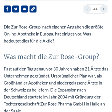
Was macht die Zur Rose-Group?
-
+
Aa
Verkauf des Schweiz-Geschäftes – gut oder schlecht?
Die Zur Rose-Group, nach eigenen Angaben die größte
Deutschland im Fokus
Online-Apotheke in Europa, hat einiges vor. Was
Zur Rose Aktie – Wohin geht die Reise?
bedeutet dies für die Aktie?
Was macht die Zur Rose-Group?
Fast auf den Tag genau vor 30 Jahren haben 21 Ärzte das
Unternehmen gegründet. Ursprünglicher Plan war, als
Großhändler Apotheken und niedergelassene Ärzte in
der Schweiz zu beliefern. Die Expansion nach
Deutschland startete im Jahr 2004 mit Gründung der
Tochtergesellschaft Zur Rose Pharma GmbH in Halle an
der Saale.