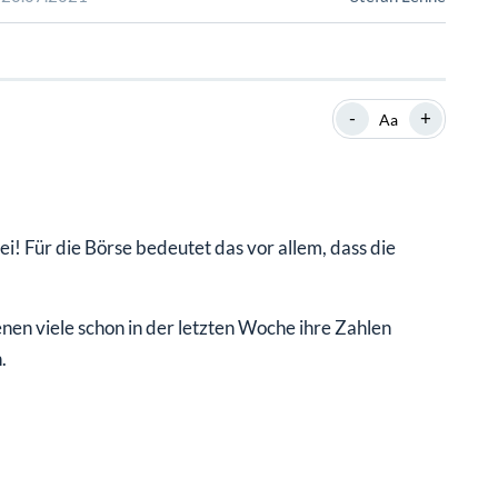
SHOP
SHOP
WEBINARE
WEBINARE
RATGEBER
RATGEBER
-
+
Aa
SHOP
WEBINARE
RATGEBER
i! Für die Börse bedeutet das vor allem, dass die
n viele schon in der letzten Woche ihre Zahlen
.