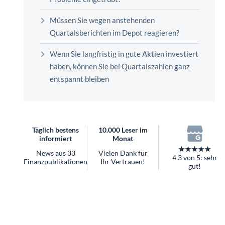
überhaupt?
Worauf Sie bei ETFs achten sollten
Müssen Sie wegen anstehenden
Quartalsberichten im Depot reagieren?
Wenn Sie langfristig in gute Aktien investiert
haben, können Sie bei Quartalszahlen ganz
entspannt bleiben
Täglich bestens
10.000 Leser im
informiert
Monat
★★★★★
News aus 33
Vielen Dank für
4.3 von 5: sehr
Finanzpublikationen
Ihr Vertrauen!
gut!