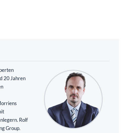
perten
nd 20 Jahren
en
Morriens
it
nlegern. Rolf
ing Group.