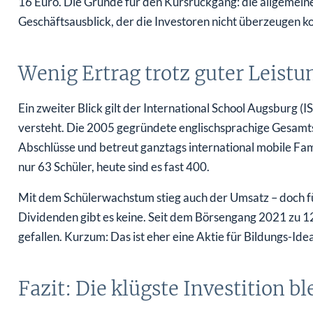
16 Euro. Die Gründe für den Kursrückgang: die allgemei
Geschäftsausblick, der die Investoren nicht überzeugen k
Wenig Ertrag trotz guter Leist
Ein zweiter Blick gilt der International School Augsburg (I
versteht. Die 2005 gegründete englischsprachige Gesamtsc
Abschlüsse und betreut ganztags international mobile Fam
nur 63 Schüler, heute sind es fast 400.
Mit dem Schülerwachstum stieg auch der Umsatz – doch fü
Dividenden gibt es keine. Seit dem Börsengang 2021 zu 12
gefallen. Kurzum: Das ist eher eine Aktie für Bildungs-Idea
Fazit: Die klügste Investition ble