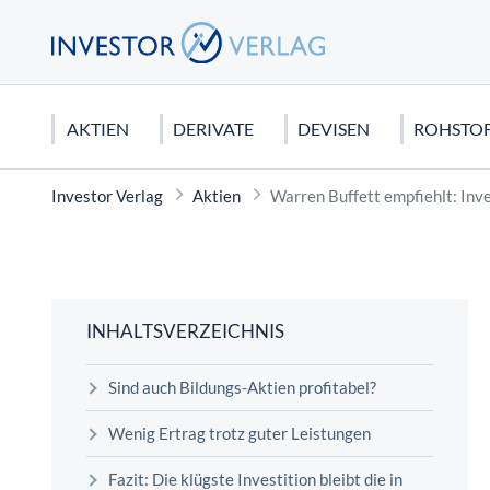
AKTIEN
DERIVATE
DEVISEN
ROHSTO
Investor Verlag
Aktien
Warren Buffett empfiehlt: Inve
DEUTSCHLAND
CFDS & CFD-HANDEL
EURO
EDELMETALLE
AKTIEN KAUFEN
USA
FUTURE
US DOLL
ROHSTO
CHARTA
DAX 40
CFDs für Anfänger
Gold
Dividendenaktien
Dow Jone
Dax Futur
Seltene E
Candlesti
MDAX
Silber
Orderarten
NASDAQ 
Rohöl
Elliot Wa
INHALTSVERZEICHNIS
SDAX
Platin
Kapitalschutzwissen
S&P 500
Erdgas
Technisch
Sind auch Bildungs-Aktien profitabel?
Mercedes Benz Aktie
Kupfer
Wirtschaftstheorien
Tesla Mot
Agrar Roh
FONDS
Biontech Aktie
Palladium
Apple Akt
Graphit
Wenig Ertrag trotz guter Leistungen
Sinnvolles Fondssparen: Geht das
Fazit: Die klügste Investition bleibt die in