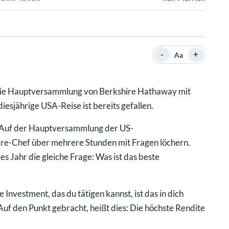
SHOP
SHOP
WEBINARE
WEBINARE
RATGEBER
RATGEBER
-
+
Aa
SHOP
WEBINARE
RATGEBER
die Hauptversammlung von Berkshire Hathaway mit
esjährige USA-Reise ist bereits gefallen.
al: Auf der Hauptversammlung der US-
hire-Chef über mehrere Stunden mit Fragen löchern.
s Jahr die gleiche Frage: Was ist das beste
 Investment, das du tätigen kannst, ist das in dich
 Auf den Punkt gebracht, heißt dies: Die höchste Rendite