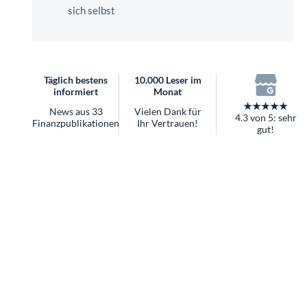
überhaupt?
sich selbst
Worauf Sie bei ETFs achten sollten
Täglich bestens
10.000 Leser im
informiert
Monat
★★★★★
News aus 33
Vielen Dank für
4.3 von 5: sehr
Finanzpublikationen
Ihr Vertrauen!
gut!