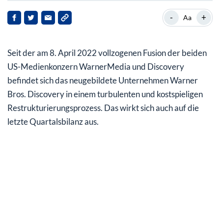
Unternehmenschef Zaslav – Zerstörer oder Erneuerer?
-
+
Aa
Umsatz und Verlust verfehlen Erwartungen deutlich
Seit der am 8. April 2022 vollzogenen Fusion der beiden
Hoffnungsvolles Streaminggeschäft
US-Medienkonzern WarnerMedia und Discovery
Große Pläne für die Zukunft
befindet sich das neugebildete Unternehmen Warner
Bros. Discovery in einem turbulenten und kostspieligen
Restrukturierungsprozess. Das wirkt sich auch auf die
letzte Quartalsbilanz aus.