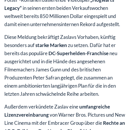
Legacy“
in seinen ersten beiden Verkaufswochen
weltweit bereits 850 Millionen Dollar eingespielt und
damit einen unternehmensinternen Rekord aufgestellt.
Diese Meldung bekräftigt Zaslavs Vorhaben, künftig
besonders auf
starke Marken
zu setzen. Dafür hat er
bereits das populäre
DC-Superhelden-Franchise
neu
ausgerichtet und in die Hände des angesehenen
Filmemachers James Gunn und des britischen
Produzenten Peter Safran gelegt, die zusammen an
einem ambitionierten langjährigen Plan für die in den
letzten Jahren schwächelnde Reihe arbeiten.
Außerdem verkündete Zaslav eine
umfangreiche
Lizenzvereinbarung
von Warner Bros. Pictures und New
Line Cinema mit der Embracer Group über die
Rechte an