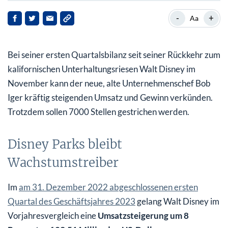
Disney Parks bleibt Wachstumstreiber
-
+
Aa
Gewinn übertrifft Erwartungen deutlich
Bei seiner ersten Quartalsbilanz seit seiner Rückkehr zum
Streaminggeschäft robuster als befürchtet
kalifornischen Unterhaltungsriesen Walt Disney im
Disney+ ab 2024 profitabel?
November kann der neue, alte Unternehmenschef Bob
Iger kräftig steigenden Umsatz und Gewinn verkünden.
Trotzdem sollen 7000 Stellen gestrichen werden.
Disney Parks bleibt
Wachstumstreiber
Im
am 31. Dezember 2022 abgeschlossenen ersten
Quartal des Geschäftsjahres 2023
gelang Walt Disney im
Vorjahresvergleich eine
Umsatzsteigerung um 8