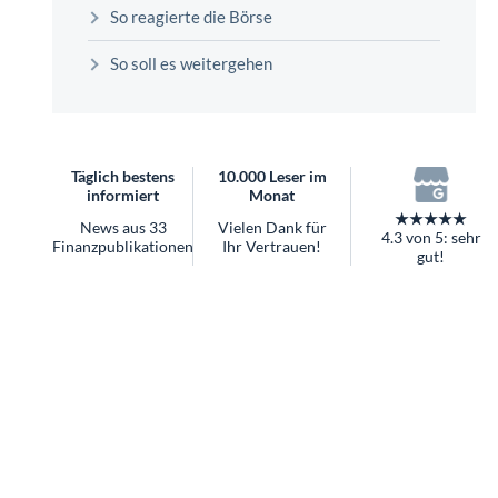
überhaupt?
So reagierte die Börse
Worauf Sie bei ETFs achten sollten
So soll es weitergehen
Täglich bestens
10.000 Leser im
informiert
Monat
★★★★★
News aus 33
Vielen Dank für
4.3 von 5: sehr
Finanzpublikationen
Ihr Vertrauen!
gut!