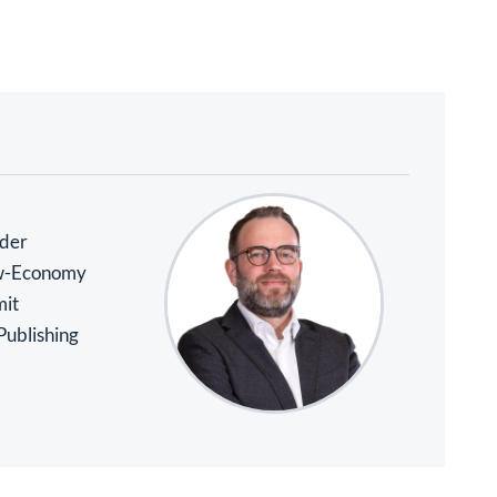
 der
ew-Economy
mit
Publishing