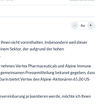
SHOP
SHOP
WEBINARE
WEBINARE
RATGEBER
RATGEBER
-
+
Aa
SHOP
WEBINARE
RATGEBER
hnen nicht vorenthalten. Insbesondere weil dieser
einem Sektor, der aufgrund der hohen
.
rnehmen Vertex Pharmaceuticals und Alpine Immune
r gemeinsamen Pressemitteilung bekannt gegeben, dass
arin bietet Vertex den Alpine-Aktionären 65,00 US-
evereinbarung präsentieren werde, möchte ich Ihnen