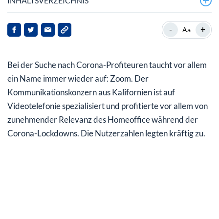
INHALTSVERZEICHNIS
Viertes Quartal mit 1 Mrd. Dollar Umsatz
-
+
Aa
Aktie reagierte trotz weniger Gewinn mit Kurssprung
Bei der Suche nach Corona-Profiteuren taucht vor allem
Zoom ist weiter auf dem richtigen Weg
ein Name immer wieder auf: Zoom. Der
Kommunikationskonzern aus Kalifornien ist auf
Videotelefonie spezialisiert und profitierte vor allem von
zunehmender Relevanz des Homeoffice während der
Corona-Lockdowns. Die Nutzerzahlen legten kräftig zu.