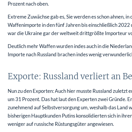
Prozent nach oben.
Extreme Zuwächse gab es, Sie werden es schon ahnen, in d
Waffenimporte in den fünf Jahren bis einschließlich 2022
war die Ukraine gar der weltweit drittgrößte Importeur v
Deutlich mehr Waffen wurden indes auch in die Niederlan
Importe nach Russland brachen indes wenig verwunderlich 
Exporte: Russland verliert an 
Nun zu den Exporten: Auch hier musste Russland zuletzt er
um 31 Prozent. Das hat laut den Experten zwei Gründe. Ers
zunehmend auf Selbstversorgung um, weshalb das Land w
bisherigen Hauptkunden Putins konsolidierten sich in ihre
weniger auf russische Rüstungsgüter angewiesen.