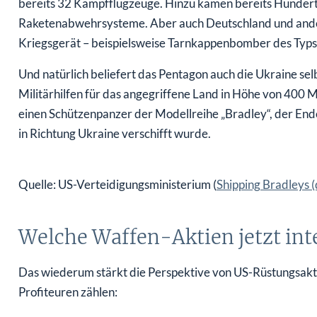
bereits 32 Kampfflugzeuge. Hinzu kamen bereits Hunder
Raketenabwehrsysteme. Aber auch Deutschland und ande
Kriegsgerät – beispielsweise Tarnkappenbomber des Typs 
Und natürlich beliefert das Pentagon auch die Ukraine sel
Militärhilfen für das angegriffene Land in Höhe von 400 Mil
einen Schützenpanzer der Modellreihe „Bradley“, der En
in Richtung Ukraine verschifft wurde.
Quelle: US-Verteidigungsministerium (
Shipping Bradleys 
Welche Waffen-Aktien jetzt int
Das wiederum stärkt die Perspektive von US-Rüstungsakti
Profiteuren zählen: