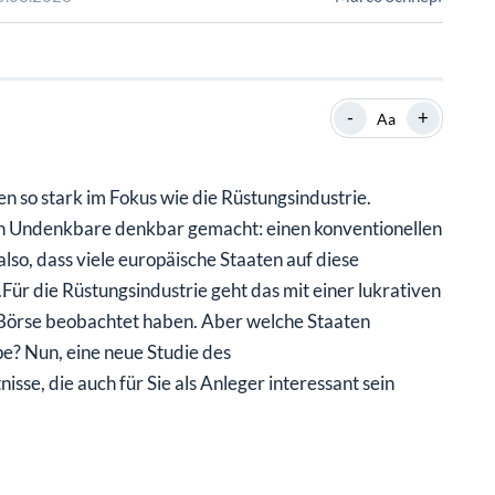
SHOP
SHOP
WEBINARE
WEBINARE
RATGEBER
RATGEBER
-
+
Aa
SHOP
WEBINARE
RATGEBER
 so stark im Fokus wie die Rüstungsindustrie.
lich Undenkbare denkbar gemacht: einen konventionellen
so, dass viele europäische Staaten auf diese
Für die Rüstungsindustrie geht das mit einer lukrativen
er Börse beobachtet haben. Aber welche Staaten
e? Nun, eine neue Studie des
nisse, die auch für Sie als Anleger interessant sein