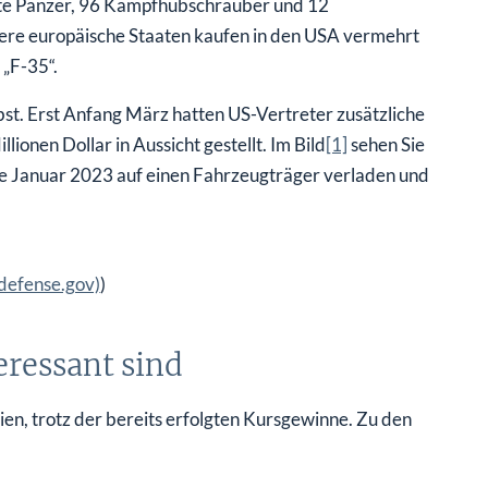
te Panzer, 96 Kampfhubschrauber und 12
re europäische Staaten kaufen in den USA vermehrt
„F-35“.
bst. Erst Anfang März hatten US-Vertreter zusätzliche
lionen Dollar in Aussicht gestellt. Im Bild
[1]
sehen Sie
de Januar 2023 auf einen Fahrzeugträger verladen und
(defense.gov)
)
eressant sind
en, trotz der bereits erfolgten Kursgewinne. Zu den