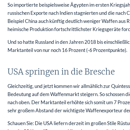
So importierte beispielsweise Ägypten im ersten Kriegsja
russischen Exporte nach Indien stagnierten und die nach C
Beispiel China auch künftig deutlich weniger Waffen aus R
heimische Produktion fortschrittlichster Kriegsgeräte forc
Und so hatte Russland in den Jahren 2018 bis einschließl
Marktanteil von nur noch 16 Prozent (-6 Prozentpunkte).
USA springen in die Bresche
Gleichzeitig, und jetzt kommen wir allmählich zur Quintess
Bedeutung auf dem Waffenmarkt steigern. So schossen di
nach oben. Der Marktanteil erhöhte sich somit um 7 Proz
sehr großem Abstand der wichtigste Waffenexporteur der
Schauen Sie: Die USA liefern derzeit im großen Stile Rüst