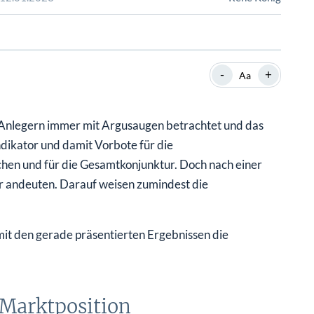
SHOP
SHOP
WEBINARE
WEBINARE
RATGEBER
RATGEBER
-
+
Aa
SHOP
WEBINARE
RATGEBER
Anlegern immer mit Argusaugen betrachtet und das
ndikator und damit Vorbote für die
en und für die Gesamtkonjunktur. Doch nach einer
 andeuten. Darauf weisen zumindest die
it den gerade präsentierten Ergebnissen die
 Marktposition