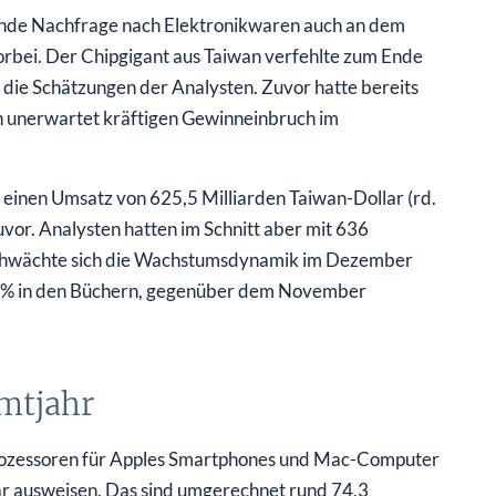
elnde Nachfrage nach Elektronikwaren auch an dem
rbei. Der Chipgigant aus Taiwan verfehlte zum Ende
 die Schätzungen der Analysten. Zuvor hatte bereits
n unerwartet kräftigen Gewinneinbruch im
 einen Umsatz von 625,5 Milliarden Taiwan-Dollar (rd.
uvor. Analysten hatten im Schnitt aber mit 636
 schwächte sich die Wachstumsdynamik im Dezember
n 24% in den Büchern, gegenüber dem November
mtjahr
Prozessoren für Apples Smartphones und Mac-Computer
ar ausweisen. Das sind umgerechnet rund 74,3