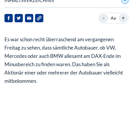
INHALTSVERZEICHNIS
Nachrichten der Rivalen zogen die Aktien mit runter
-
+
Aa
Absatzziele nur noch schwer erreichbar
Es war schon recht überraschend am vergangenen
Strikter Strategiewechsel nach Preiserhöhungen
Freitag zu sehen, dass sämtliche Autobauer, ob VW,
Im Reich der Mitte ging es schon vorher mit
Mercedes oder auch BMW allesamt am DAX-Ende im
Preissenkungen los
Minusbereich zu finden waren. Das haben Sie als
Tesla-Aktie im Sinkflug
Aktionär einer oder mehrerer der Autobauer vielleicht
mitbekommen.
Ob die neue Strategie wirklich aufgehen wird?