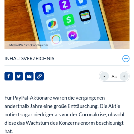
MichaelVi / stock.adobe.com
INHALTSVERZEICHNIS
Schlussquartal 2022 besser als erwartet
-
+
Aa
Management wird beim Ausblick wieder optimistischer
Für PayPal-Aktionäre waren die vergangenen
Marktdominanz nicht in Gefahr
anderthalb Jahre eine große Enttäuschung. Die Aktie
Geduld bleibt gefragt
notiert sogar niedriger als vor der Coronakrise, obwohl
diese das Wachstum des Konzerns enorm beschleunigt
hat.