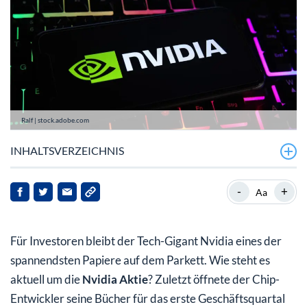
Ralf | stock.adobe.com
INHALTSVERZEICHNIS
Die Q1-Ergebnisse: Wall Street analysiert den neuen
-
+
Aa
Ausblick
Klartext von Jensen Huang: Kein China-Geschäft in der
Für Investoren bleibt der Tech-Gigant Nvidia eines der
Prognose
spannendsten Papiere auf dem Parkett. Wie steht es
Dementi: Keine Partnerschaft mit BOE bei
aktuell um die
Nvidia Aktie
? Zuletzt öffnete der Chip-
Glassubstraten
Entwickler seine Bücher für das erste Geschäftsquartal