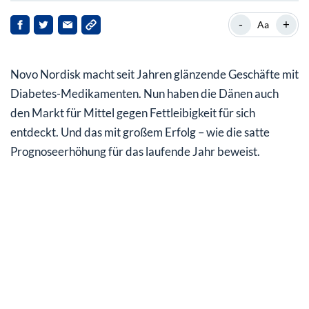
Weltmarktführer für Diabetes-Medikamente
-
+
Aa
Markt für Fettleibigkeit bietet viel Potenzial
Novo Nordisk macht seit Jahren glänzende Geschäfte mit
Nach erstklassigem 1. Quartal wird die Jahresprognose
deutlich angehoben
Diabetes-Medikamenten. Nun haben die Dänen auch
den Markt für Mittel gegen Fettleibigkeit für sich
Aktie ist zu Recht ambitioniert bewertet
entdeckt. Und das mit großem Erfolg – wie die satte
Prognoseerhöhung für das laufende Jahr beweist.