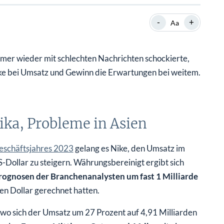
SHOP
SHOP
WEBINARE
WEBINARE
RATGEBER
RATGEBER
-
+
Aa
mer wieder mit schlechten Nachrichten schockierte,
SHOP
WEBINARE
RATGEBER
Nike bei Umsatz und Gewinn die Erwartungen bei weitem.
ka, Probleme in Asien
eschäftsjahres 2023
gelang es Nike, den Umsatz im
-Dollar zu steigern. Währungsbereinigt ergibt sich
ognosen der Branchenanalysten um fast 1 Milliarde
den Dollar gerechnet hatten.
, wo sich der Umsatz um 27 Prozent auf 4,91 Milliarden