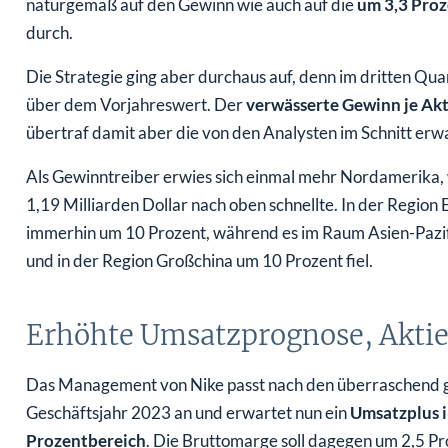
naturgemäß auf den Gewinn wie auch auf die
um 3,3 Proz
durch.
Die Strategie ging aber durchaus auf, denn im dritten Qu
über dem Vorjahreswert. Der
verwässerte Gewinn je Akt
übertraf damit aber die von den Analysten im Schnitt erwa
Als Gewinntreiber erwies sich einmal mehr Nordamerika,
1,19 Milliarden Dollar nach oben schnellte. In der Region 
immerhin um 10 Prozent, während es im Raum Asien-Pazifik
und in der Region Großchina um 10 Prozent fiel.
Erhöhte Umsatzprognose, Aktie 
Das Management von Nike passt nach den überraschend g
Geschäftsjahr 2023 an und erwartet nun ein
Umsatzplus i
Prozentbereich
. Die Bruttomarge soll dagegen um 2,5 P