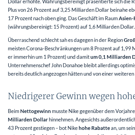
Dollar erhöhte. Währungsbereinigt präsentierte sich die 
Plus von 26 Prozent auf 3,25 Milliarden Dollar beinahe eb
17 Prozent nach oben ging. Das Geschäft im Raum
Asien-
(währungsbereinigt: 15 Prozent) auf 1,6 Milliarden Dollar.
Überraschend schlecht sah es dagegen in der Region
Groß
meisten Corona-Beschränkungen um 8 Prozent auf 1,99 Mil
er immerhin um 1 Prozent) und damit
um 0,1 Milliarden 
Unternehmenschef John Donahoe bleibt allerdings optimis
bereits deutlich angezogen hätten und von einer weiteren
Niedrigerer Gewinn wegen hohe
Beim
Nettogewinn
musste Nike gegenüber dem Vorjahre
Milliarden Dollar
hinnehmen. Angesichts außerordentlic
43 Prozent gestiegen – bot Nike
hohe Rabatte
an, um sein