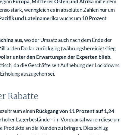
Region
Europa, Mittlerer Osten und Afrika
mit einem
enso stark, wenngleich es in absoluten Zahlen nur um
Pazifik und Lateinamerika
wuchs um 10 Prozent
china
aus, wo der Umsatz auch nach dem Ende der
liarden Dollar zurückging (währungsbereinigt stieg
Dollar unter den Erwartungen der Experten blieb
.
tisch, da die Geschäfte seit Aufhebung der Lockdowns
 Erholung auszugehen sei.
r Rabatte
szeitraum einen
Rückgang von 11 Prozent auf 1,24
h hoher Lagerbestände – im Vorquartal waren diese um
e Produkte an die Kunden zu bringen. Dies schlug