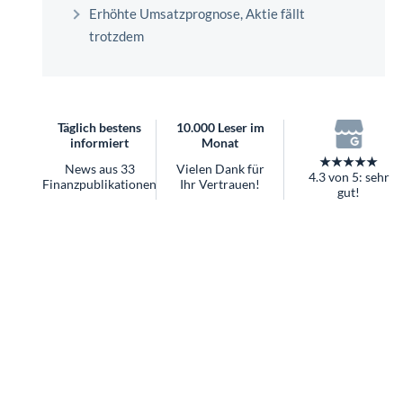
überhaupt?
Erhöhte Umsatzprognose, Aktie fällt
Worauf Sie bei ETFs achten sollten
trotzdem
Täglich bestens
10.000 Leser im
informiert
Monat
★★★★★
News aus 33
Vielen Dank für
4.3 von 5: sehr
Finanzpublikationen
Ihr Vertrauen!
gut!