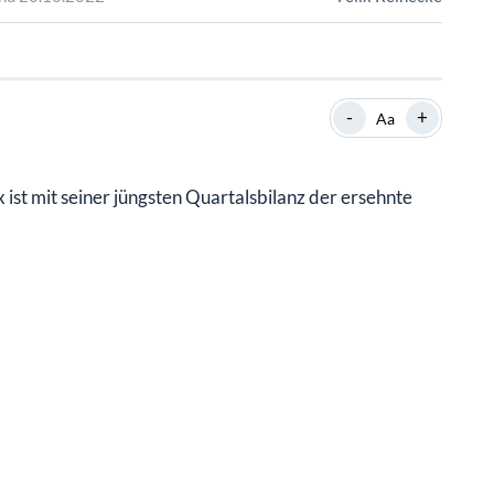
SHOP
SHOP
WEBINARE
WEBINARE
RATGEBER
RATGEBER
-
+
Aa
SHOP
WEBINARE
RATGEBER
ist mit seiner jüngsten Quartalsbilanz der ersehnte