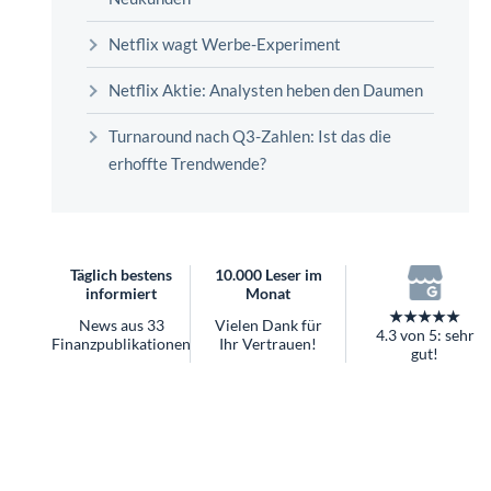
überhaupt?
Worauf Sie bei ETFs achten sollten
Netflix wagt Werbe-Experiment
Netflix Aktie: Analysten heben den Daumen
Turnaround nach Q3-Zahlen: Ist das die
erhoffte Trendwende?
Täglich bestens
10.000 Leser im
informiert
Monat
★★★★★
News aus 33
Vielen Dank für
4.3 von 5: sehr
Finanzpublikationen
Ihr Vertrauen!
gut!