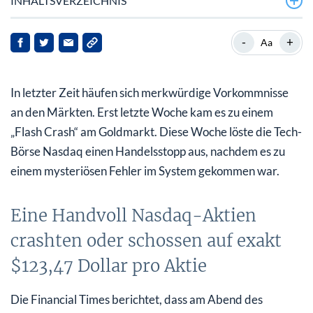
INHALTSVERZEICHNIS
Eine Handvoll Nasdaq-Aktien crashten oder schossen
-
+
Aa
auf exakt $123,47 Dollar pro Aktie
Systemfehler löst nach Börsenschluss Handelsstopp
In letzter Zeit häufen sich merkwürdige Vorkommnisse
aus
an den Märkten. Erst letzte Woche kam es zu einem
Es häufen sich merkwürdige Vorkommnisse an den
„Flash Crash“ am Goldmarkt. Diese Woche löste die Tech-
Handelsbörsen!
Börse Nasdaq einen Handelsstopp aus, nachdem es zu
einem mysteriösen Fehler im System gekommen war.
Eine Handvoll Nasdaq-Aktien
crashten oder schossen auf exakt
$123,47 Dollar pro Aktie
Die Financial Times berichtet, dass am Abend des