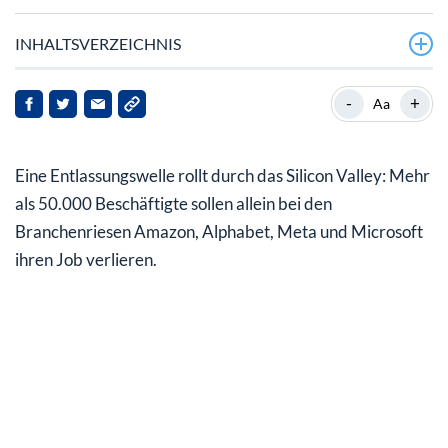
INHALTSVERZEICHNIS
Corona-Sonderkonjunktur abgeflaut
-
+
Aa
Amazon profitierte besonders stark …
Eine Entlassungswelle rollt durch das Silicon Valley: Mehr
… und entlässt nun besonders viele Mitarbeiter
als 50.000 Beschäftigte sollen allein bei den
Fehlerhafte Personalplanung während Pandemie?
Branchenriesen Amazon, Alphabet, Meta und Microsoft
ihren Job verlieren.
Quartalszahlen voraus – Offenbarungen bis Anfang
Februar