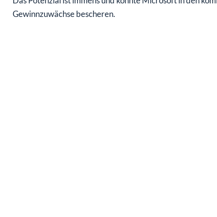
Das Potenzial ist immens und könnte Microsoft in den k
Gewinnzuwächse bescheren.