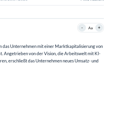
SHOP
SHOP
WEBINARE
WEBINARE
RATGEBER
RATGEBER
-
+
Aa
SHOP
WEBINARE
RATGEBER
em das Unternehmen mit einer Marktkapitalisierung von
at. Angetrieben von der Vision, die Arbeitswelt mit KI-
ieren, erschließt das Unternehmen neues Umsatz- und