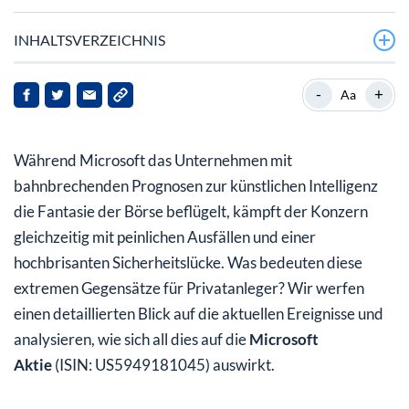
INHALTSVERZEICHNIS
Mustafa Suleymans KI-Warnung: Ein massiver
-
+
Aa
Katalysator für die Zukunft?
‚MiniPlasma‘ und Software-Bugs: Risse im Fundament
Während Microsoft das Unternehmen mit
von Microsoft?
bahnbrechenden Prognosen zur künstlichen Intelligenz
Langfristige Performance: Ist die Microsoft Aktie jetzt
die Fantasie der Börse beflügelt, kämpft der Konzern
ein Kauf?
gleichzeitig mit peinlichen Ausfällen und einer
hochbrisanten Sicherheitslücke. Was bedeuten diese
extremen Gegensätze für Privatanleger? Wir werfen
einen detaillierten Blick auf die aktuellen Ereignisse und
analysieren, wie sich all dies auf die
Microsoft
Aktie
(ISIN: US5949181045) auswirkt.