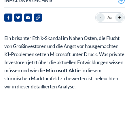
INHALTSVERZEICHNIS
Warum große Hedgefonds die Microsoft Aktie jetzt
-
+
Aa
abstoßen
Der drohende Schatten des SpaceX-Börsengangs auf
Ein brisanter Ethik-Skandal im Nahen Osten, die Flucht
Big Tech
von Großinvestoren und die Angst vor hausgemachten
Ethik-Skandal und Führungswechsel bei Microsoft
KI-Problemen setzen Microsoft unter Druck. Was private
Israel
Investoren jetzt über die aktuellen Entwicklungen wissen
müssen und wie die
Microsoft Aktie
in diesem
Was bedeuten diese Turbulenzen für private
stürmischen Marktumfeld zu bewerten ist, beleuchten
Investoren?
wir in dieser detaillierten Analyse.