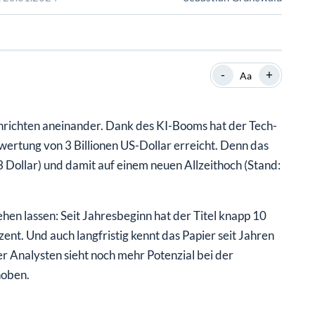
SHOP
SHOP
WEBINARE
WEBINARE
RATGEBER
RATGEBER
-
+
Aa
SHOP
WEBINARE
RATGEBER
achrichten aneinander. Dank des KI-Booms hat der Tech-
rtung von 3 Billionen US-Dollar erreicht. Denn das
 Dollar) und damit auf einem neuen Allzeithoch (Stand:
hen lassen: Seit Jahresbeginn hat der Titel knapp 10
zent. Und auch langfristig kennt das Papier seit Jahren
r Analysten sieht noch mehr Potenzial bei der
hoben.