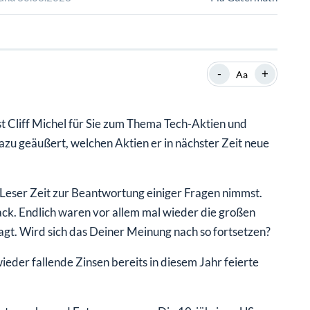
SHOP
SHOP
WEBINARE
WEBINARE
RATGEBER
RATGEBER
-
+
Aa
SHOP
WEBINARE
RATGEBER
 Cliff Michel für Sie zum Thema Tech-Aktien und
zu geäußert, welchen Aktien er in nächster Zeit neue
e Leser Zeit zur Beantwortung einiger Fragen nimmst.
ack. Endlich waren vor allem mal wieder die großen
agt. Wird sich das Deiner Meinung nach so fortsetzen?
ieder fallende Zinsen bereits in diesem Jahr feierte