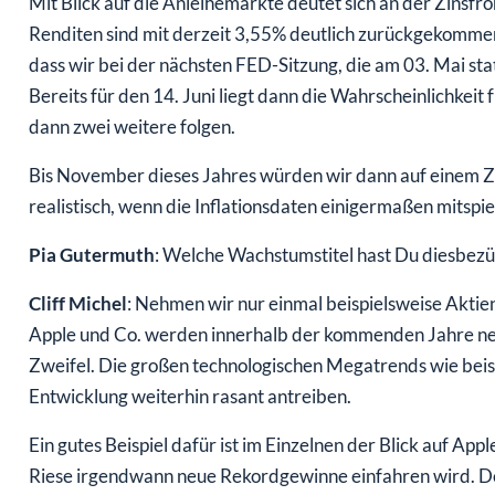
Mit Blick auf die Anleihemärkte deutet sich an der Zinsf
Renditen sind mit derzeit 3,55% deutlich zurückgekommen
dass wir bei der nächsten FED-Sitzung, die am 03. Mai st
Bereits für den 14. Juni liegt dann die Wahrscheinlichkeit
dann zwei weitere folgen.
Bis November dieses Jahres würden wir dann auf einem Zin
realistisch, wenn die Inflationsdaten einigermaßen mitspie
Pia Gutermuth
: Welche Wachstumstitel hast Du diesbezü
Cliff Michel
: Nehmen wir nur einmal beispielsweise Akti
Apple und Co. werden innerhalb der kommenden Jahre neu
Zweifel. Die großen technologischen Megatrends wie beisp
Entwicklung weiterhin rasant antreiben.
Ein gutes Beispiel dafür ist im Einzelnen der Blick auf Appl
Riese irgendwann neue Rekordgewinne einfahren wird. De