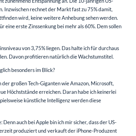
ront zunehmend Entspannung an. Die 10-jährigen US-
. Inzwischen rechnet der Markt fast zu 75% damit,
attfinden wird, keine weitere Anhebung sehen werden.
 für eine erste Zinssenkung bei mehr als 60%. Dem sollen
sniveau von 3,75% liegen. Das halte ich für durchaus
len. Davon profitieren natürlich die Wachstumstitel.
glich besonders im Blick?
en der großen Tech-Giganten wie Amazon, Microsoft,
e Höchststände erreichen. Daran habe ich keinerlei
ielsweise künstliche Intelligenz werden diese
e: Denn auch bei Apple bin ich mir sicher, dass der US-
rzeit produziert und verkauft der iPhone-Produzent