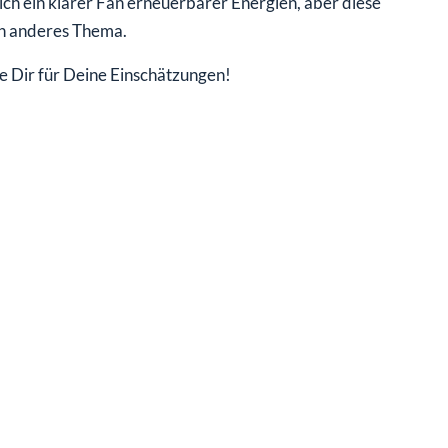
ich ein klarer Fan erneuerbarer Energien, aber diese
in anderes Thema.
ke Dir für Deine Einschätzungen!