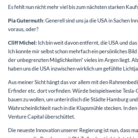
Es fehlt nun nicht mehr viel bis zum nächsten starken Kau
Pia Gutermuth
: Generell sind uns ja die USA in Sachen 
voraus, oder?
Cliff Michel:
Ich bin weit davon entfernt, die USA und das 
Ich konnte mir selbst schon mehrfach ein persönliches Bi
der unbegrenzten Möglichkeiten“ vieles im Argen liegt. 
haben uns die USA inzwischen wirklich um gefühlte Lichtja
Aus meiner Sicht hängt das vor allem mit den Rahmenbe
Erfinder etc. dort vorfinden. Würde beispielsweise Tesla
bauen zu wollen, um unterirdisch die Städte Hamburg und
Wahrscheinlichkeit nach in die Klapsmühle stecken. In den
Venture Capital überschüttet.
Die neueste Innovation unserer Regierung ist nun, dass m