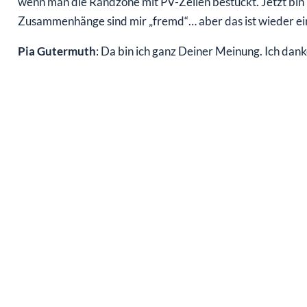
wenn man die Randzone mit PV-Zellen bestückt. Jetzt bin 
Zusammenhänge sind mir „fremd“… aber das ist wieder e
Pia Gutermuth
: Da bin ich ganz Deiner Meinung. Ich dan