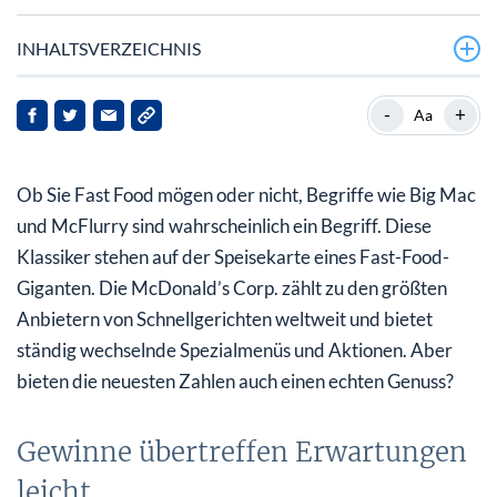
INHALTSVERZEICHNIS
Gewinne übertreffen Erwartungen leicht
-
+
Aa
Verlangsamtes Wachstum in den USA und Rückgänge in
Europa
Ob Sie Fast Food mögen oder nicht, Begriffe wie Big Mac
Wiedereinführung des Quarter Pounders nach Rückruf
und McFlurry sind wahrscheinlich ein Begriff. Diese
Klassiker stehen auf der Speisekarte eines Fast-Food-
Fast-Food-Aktie hat bis 360 360 US$
Giganten. Die McDonald’s Corp. zählt zu den größten
Anbietern von Schnellgerichten weltweit und bietet
ständig wechselnde Spezialmenüs und Aktionen. Aber
bieten die neuesten Zahlen auch einen echten Genuss?
Gewinne übertreffen Erwartungen
leicht