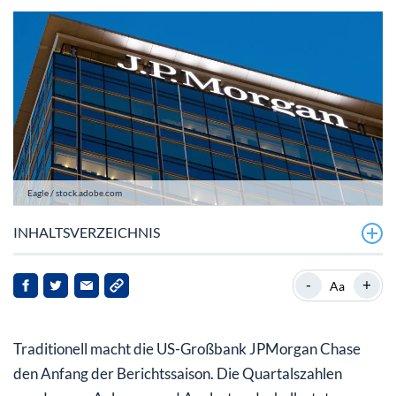
Eagle / stock.adobe.com
INHALTSVERZEICHNIS
JPMorgan mit ordentlichem Q4 und gemischter Bilanz
-
+
Aa
im Gesamtjahr
JPMorgan Chase-Aktie nur kurzfristig auf dem Rückzug
Traditionell macht die US-Großbank JPMorgan Chase
den Anfang der Berichtssaison. Die Quartalszahlen