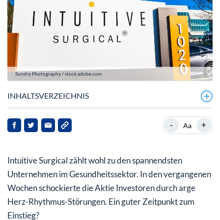
Sundry Photography / stock.adobe.com
INHALTSVERZEICHNIS
Remote am offenen Herzen
-
+
Aa
Aktie verliert in kurzer Zeit mehr als die Hälfte an Wert
Intuitive Surgical zählt wohl zu den spannendsten
Gründe für den Kursverlust
Unternehmen im Gesundheitssektor. In den vergangenen
Aktie jetzt ein Kauf?
Wochen schockierte die Aktie Investoren durch arge
Herz-Rhythmus-Störungen. Ein guter Zeitpunkt zum
Einstieg?