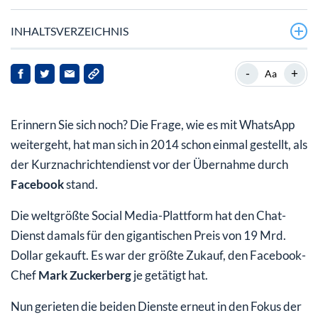
INHALTSVERZEICHNIS
Neue Gerüchte um Facebook und WhatsApp
-
+
Aa
WhatsApp bald kompletter E-Mail-Ersatz?
Erinnern Sie sich noch? Die Frage, wie es mit WhatsApp
Amazon setzt zum Angriff an
weitergeht, hat man sich in 2014 schon einmal gestellt, als
Amazon Prime Day 2017 bricht alle Rekorde – dank
der Kurznachrichtendienst vor der Übernahme durch
längerem Zeitfenster
Facebook
stand.
Die weltgrößte Social Media-Plattform hat den Chat-
Dienst damals für den gigantischen Preis von 19 Mrd.
Dollar gekauft. Es war der größte Zukauf, den Facebook-
Chef
Mark Zuckerberg
je getätigt hat.
Nun gerieten die beiden Dienste erneut in den Fokus der