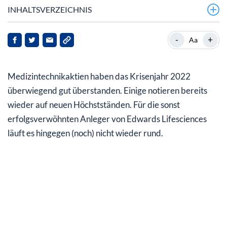
INHALTSVERZEICHNIS
Kurzportrait
-
+
Aa
Neue Herzklappe mit überlegenen Eigenschaften
Medizintechnikaktien haben das Krisenjahr 2022
Weniger Wachstum im Jahr 2022
überwiegend gut überstanden. Einige notieren bereits
Aktie kein Schnäppchen
wieder auf neuen Höchstständen. Für die sonst
erfolgsverwöhnten Anleger von Edwards Lifesciences
läuft es hingegen (noch) nicht wieder rund.