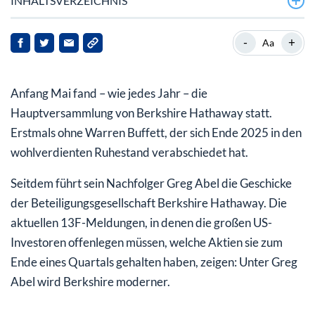
INHALTSVERZEICHNIS
Greg Abel tritt in große Fußstapfen
-
+
Aa
Abel setzt auf Alphabet
Anfang Mai fand – wie jedes Jahr – die
Langfristiger Aufwärtstrend pausiert noch
Hauptversammlung von Berkshire Hathaway statt.
Erstmals ohne Warren Buffett, der sich Ende 2025 in den
wohlverdienten Ruhestand verabschiedet hat.
Seitdem führt sein Nachfolger Greg Abel die Geschicke
der Beteiligungsgesellschaft Berkshire Hathaway. Die
aktuellen 13F-Meldungen, in denen die großen US-
Investoren offenlegen müssen, welche Aktien sie zum
Ende eines Quartals gehalten haben, zeigen: Unter Greg
Abel wird Berkshire moderner.