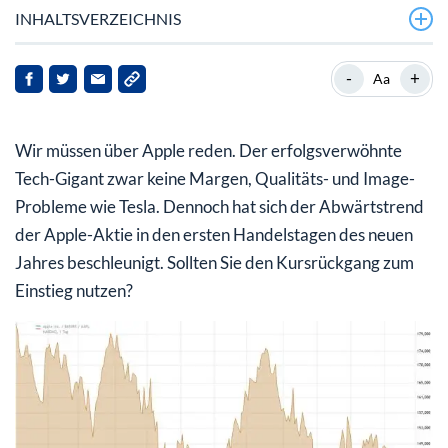
INHALTSVERZEICHNIS
Schauen Sie auf diesen Chart
-
+
Aa
Diese Unterstützung muss jetzt halten
Wir müssen über Apple reden. Der erfolgsverwöhnte
Schauen Sie nicht nur auf den Chart
Tech-Gigant zwar keine Margen, Qualitäts- und Image-
Apple nähert sich einer historisch niedrigen Bewertung
Probleme wie Tesla. Dennoch hat sich der Abwärtstrend
der Apple-Aktie in den ersten Handelstagen des neuen
Apple ist charttechnisch angeschlagen, doch über 70%
der Analysten empfehlen: Kaufen!
Jahres beschleunigt. Sollten Sie den Kursrückgang zum
Einstieg nutzen?