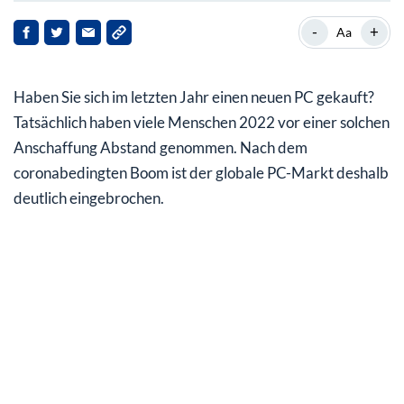
Q1 2023: So stark ging es für den PC-Markt abwärts
-
+
Aa
Warum die Branche Abstriche machen muss
Haben Sie sich im letzten Jahr einen neuen PC gekauft?
Hersteller sitzen auf hohen Lagerbeständen
Tatsächlich haben viele Menschen 2022 vor einer solchen
PC-Aktien: Apple verzeichnet größten (prozentualen)
Anschaffung Abstand genommen. Nach dem
Einbruch
coronabedingten Boom ist der globale PC-Markt deshalb
Aber wie geht es jetzt weiter?
deutlich eingebrochen.
Mein Fazit für Sie