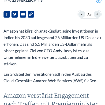
INHALTSVERZEICHNIS
Amazon verstärkt Engagement nach Treffen mit
-
+
Aa
Premierminister Modi
Weitere Investitionen amerikanischer Unternehmen in
Amazon hat kürzlich angekündigt, seine Investitionen in
Indien
Indien bis 2030 auf insgesamt 26 Milliarden US-Dollar zu
erhöhen. Das sind 6,5 Milliarden US-Dollar mehr als
bisher geplant. Ziel von CEO Andy Jassy ist es, das
Unternehmen in Indien weiter auszubauen und zu
stärken.
Ein Großteil der Investitionen soll in den Ausbau des
Cloud-Geschäfts Amazon Web Services (AWS) fließen.
Amazon verstärkt Engagement
nach Treffen mit Premierminister