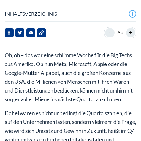
INHALTSVERZEICHNIS
Nicht einmal Amazon konnte überzeugen
-
+
Aa
Woran hat es gelegen?
Oh, oh – das war eine schlimme Woche für die Big Techs
Beim Ausblick sah es nicht anders aus
aus Amerika. Ob nun Meta, Microsoft, Apple oder die
Getrübte Weihnachtsaussichten lassen Anleger das
Google-Mutter Alpabet, auch die großen Konzerne aus
Papier auf den Markt werfen
den USA, die Millionen von Menschen mit ihren Waren
Langfristig macht ein Verkauf keinen Sinn!
und Dienstleistungen beglücken, können nicht umhin mit
sorgenvoller Miene ins nächste Quartal zu schauen.
Dabei waren es nicht unbedingt die Quartalszahlen, die
auf den Unternehmen lasten, sondern vielmehr die Frage,
wie wird sich Umsatz und Gewinn in Zukunft, heißt im Q4
weiter entwickeln bei hohen Inflationsdaten und