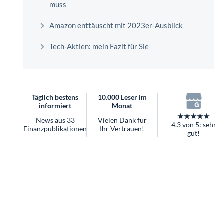
überhaupt?
Worauf Sie bei ETFs achten sollten
Amazon enttäuscht mit 2023er-Ausblick
Tech-Aktien: mein Fazit für Sie
Täglich bestens
10.000 Leser im
informiert
Monat
★★★★★
News aus 33
Vielen Dank für
4.3 von 5: sehr
Finanzpublikationen
Ihr Vertrauen!
gut!