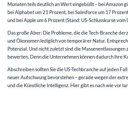
Monaten teils deutlich an Wert eingebüßt – bei Amazon gi
bei Alphabet um 21 Prozent, bei Salesforce um 17 Prozent
und bei Apple um 6 Prozent (Stand: US-Schlusskurse vom 
Das große Aber: Die Probleme, die die Tech-Branche derze
und Ökonomen lediglich von temporärer Natur. Entspre
Potenzial. Und nicht zuletzt sind die Massenentlassungen zu
bewerten. Denn die Unternehmen können dadurch ihre Koste
Abschreiben sollten Sie die US-Techbranche auf jeden Fall
neuer Aufschwung bevorstehen – gerade wegen der extre
und die Künstliche Intelligenz. Hier gibt es nach wie vor la