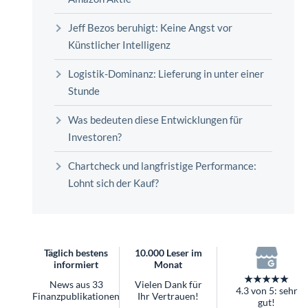
überhaupt?
Worauf Sie bei ETFs achten sollten
Jeff Bezos beruhigt: Keine Angst vor
Künstlicher Intelligenz
Logistik-Dominanz: Lieferung in unter einer
Stunde
Was bedeuten diese Entwicklungen für
Investoren?
Chartcheck und langfristige Performance:
Lohnt sich der Kauf?
Täglich bestens
10.000 Leser im
informiert
Monat
★★★★★
News aus 33
Vielen Dank für
4.3 von 5: sehr
Finanzpublikationen
Ihr Vertrauen!
gut!