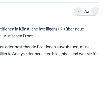
SHOP
SHOP
WEBINARE
WEBINARE
RATGEBER
RATGEBER
-
+
Aa
tionen in Künstliche Intelligenz (KI) über neue
SHOP
WEBINARE
RATGEBER
 juristischen Front.
en oder bestehende Positionen auszubauen, muss
illierte Analyse der neuesten Ereignisse und was sie für