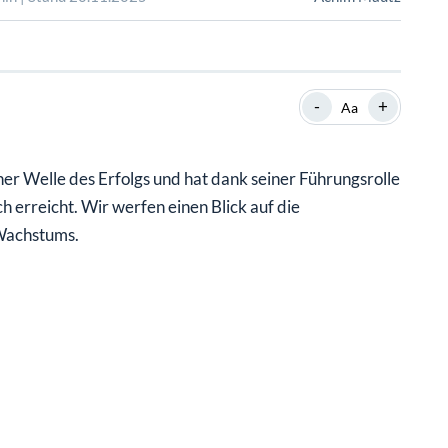
SHOP
SHOP
WEBINARE
WEBINARE
RATGEBER
RATGEBER
-
+
Aa
SHOP
WEBINARE
RATGEBER
ner Welle des Erfolgs und hat dank seiner Führungsrolle
h erreicht. Wir werfen einen Blick auf die
 Wachstums.