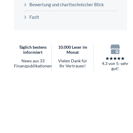
überhaupt?
Bewertung und charttechnischer Blick
Worauf Sie bei ETFs achten sollten
Fazit
Täglich bestens
10.000 Leser im
informiert
Monat
★★★★★
News aus 33
Vielen Dank für
4.3 von 5: sehr
Finanzpublikationen
Ihr Vertrauen!
gut!