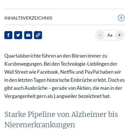
INHALTSVERZEICHNIS
Starke Pipeline von Alzheimer bis Nierenerkrankungen
-
+
Aa
AbbVie übertrifft die Analysten-Erwartung
Quartalsberichte führen an den Börsen immer zu
Gewinn stärkt deutlich stärker als der Umsatz
Kursbewegungen. Bei den Technologie-Lieblingen der
Dividende erneut angehoben
Wall Street wie Facebook, Netflix und PayPal haben wir
in den letzten Tagen historische Einbrüche erlebt. Doch es
Solider Outperformer in turbulenter Zeit
gibt auch Ausbrüche – gerade von Aktien, die man in der
Vergangenheit gern als Langweiler bezeichnet hat.
Starke Pipeline von Alzheimer bis
Nierenerkrankungen