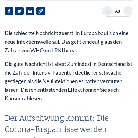
Der Aufschwung kommt: Die Corona-Ersparnisse
-
+
Aa
werden ausgegeben
Die Verbraucher machen sich wieder locker
Die schlechte Nachricht zuerst: In Europa baut sich eine
Das Einkommen war durch die Transferleistungen
neue Infektionswelle auf. Das geht eindeutig aus den
weitgehend stabil
Zahlen von WHO und RKI hervor.
Sparquote der Deutschen hat sich verdoppelt
Die gute Nachricht ist aber: Zumindest in Deutschland ist
die Zahl der Intensiv-Patienten deutlicher schwächer
Wie viel Corona-Ersparnisse bleiben im Sparschwein?
gestiegen als die Neuinfektionen es hätten vermuten
lassen. Diesen entlastenden Effekt können Sie auch
Konsum ablesen.
Der Aufschwung kommt: Die
Corona-Ersparnisse werden