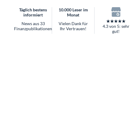
überhaupt?
Täglich bestens
10.000 Leser im
Worauf Sie bei ETFs achten sollten
informiert
Monat
★★★★★
News aus 33
Vielen Dank für
4.3 von 5: sehr
Finanzpublikationen
Ihr Vertrauen!
gut!