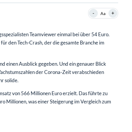
SHOP
SHOP
WEBINARE
WEBINARE
RATGEBER
RATGEBER
-
+
Aa
sspezialisten Teamviewer einmal bei über 54 Euro.
SHOP
WEBINARE
RATGEBER
l für den Tech-Crash, der die gesamte Branche im
und einen Ausblick gegeben. Und ein genauer Blick
 Wachstumszahlen der Corona-Zeit verabschieden
r solide.
tz von 566 Millionen Euro erzielt. Das führte zu
o Millionen, was einer Steigerung im Vergleich zum