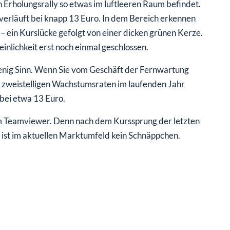
Erholungsrally so etwas im luftleeren Raum befindet.
verläuft bei knapp 13 Euro. In dem Bereich erkennen
– ein Kurslücke gefolgt von einer dicken grünen Kerze.
inlichkeit erst noch einmal geschlossen.
wenig Sinn. Wenn Sie vom Geschäft der Fernwartung
zweistelligen Wachstumsraten im laufenden Jahr
 bei etwa 13 Euro.
 Teamviewer. Denn nach dem Kurssprung der letzten
s ist im aktuellen Marktumfeld kein Schnäppchen.