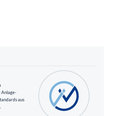
n
d Anlage-
standards aus
.